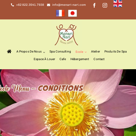
Skip
+62 822.3541.7938
info@menari-nari.com
to
content
A Propos De Nous
Spa Consulting
Atelier
Produits De Spa
Ecole
Espace À Louer
Cafe
Hébergement
Contact