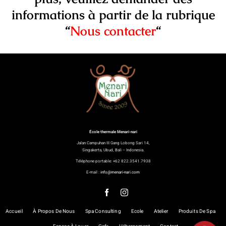
informations à partir de la rubrique
“
Nous contacter
“
École thermale Menari-nari
Jalan Campuhan III Gang Lobong Sari 14,
Singakerta, Ubud, Bali – Indonesia.
Téléphone portable: +62 822.3541.7938
E-mail :
info@menari-nari.com
Accueil
À Propos De Nous
Spa Consulting
Ecole
Atelier
Produits De Spa