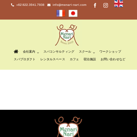
Skip
+62 822.3541.7938
info@menari-nari.com
to
content
会社案内
スパコンサルティング
スクール
ワークショップ
スパプロダクト
レンタルスペース
カフェ
宿泊施設
お問い合わせなど