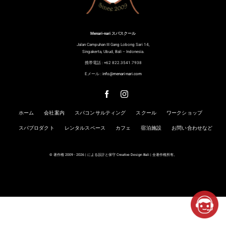
Menari-nari スパスクール
Jalan Campuhan III Gang Lobong Sari 14,
Singakerta, Ubud, Bali – Indonesia.
携帯電話 : +62 822.3541.7938
Eメール :
info@menari-nari.com
ホーム
会社案内
スパコンサルティング
スクール
ワークショップ
スパプロダクト
レンタルスペース
カフェ
宿泊施設
お問い合わせなど
© 著作権 2009 - 2026 | による設計と保守
Creative Design Bali
| 全著作権所有。